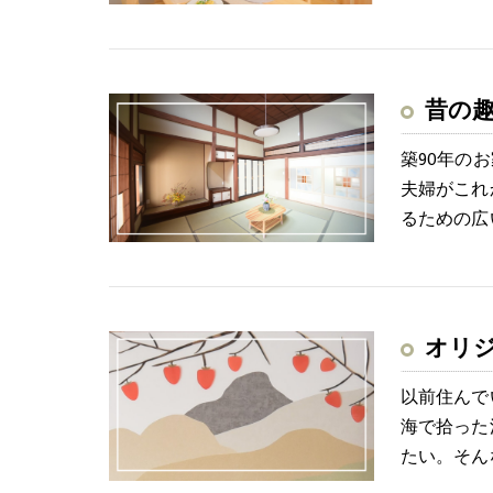
昔の
築90年の
夫婦がこれ
るための広
オリ
以前住んで
海で拾った
たい。そん