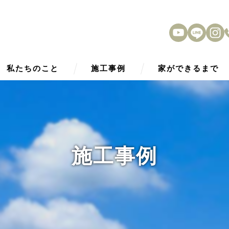
私たちのこと
施工事例
家ができるまで
HOPE Smart2030
アフターサービス
性能
施工事例
外観デザイン
内観デザイン