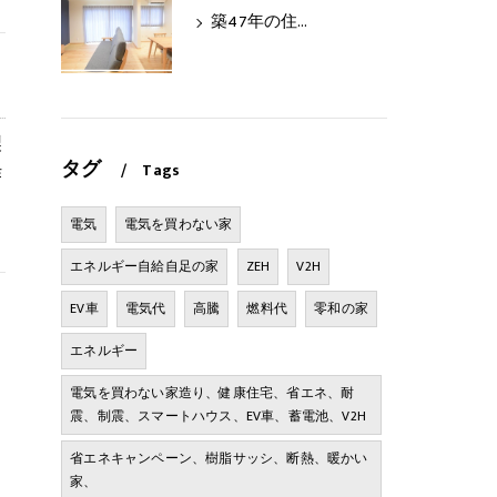
築47年の住まいを、性能で再生
製
タグ
Tags
作
電気
電気を買わない家
エネルギー自給自足の家
ZEH
V2H
EV車
電気代
高騰
燃料代
零和の家
エネルギー
電気を買わない家造り、健康住宅、省エネ、耐
震、制震、スマートハウス、EV車、蓄電池、V2H
省エネキャンペーン、樹脂サッシ、断熱、暖かい
家、