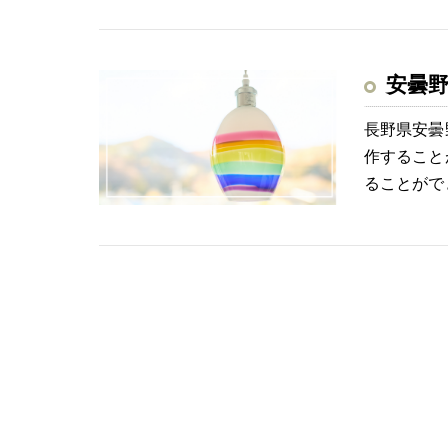
安曇
長野県安曇
作すること
ることがで