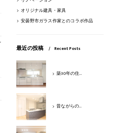
リノベーション
オリジナル建具・家具
安曇野市ガラス作家とのコラボ作品
ご
最近の投稿
Recent Posts
ま
築30年の住まいが生まれ変わる水まわり全面リノベーション
昔ながらの台所を、憧れのアイランドキッチンへ
・