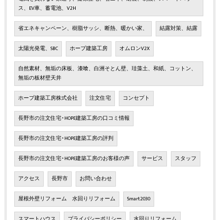
ス、EV車、蓄電池、V2H
省エネキャンペーン、樹脂サッシ、断熱、暖かい家、
結露対策、結露
太陽光発電、SBC
ホープ建築工房
オムロンV2X
自然素材、無垢の床板、漆喰、白洲そとん壁、珪藻土、和紙、コットン、
無垢の板材壁天井
ホープ建築工房株式会社
注文住宅
コンセプト
長野市の注文住宅･HOPE建築工房の口コミ情報
長野市の注文住宅･HOPE建築工房の評判
長野市の注文住宅･HOPE建築工房のお客様の声
サービス
スタッフ
アクセス
長野市
お問い合わせ
屋根外壁リフォーム 水回りリフォーム
Smart2030
スマートハウス
プライバシーポリシー
水回りリフォーム