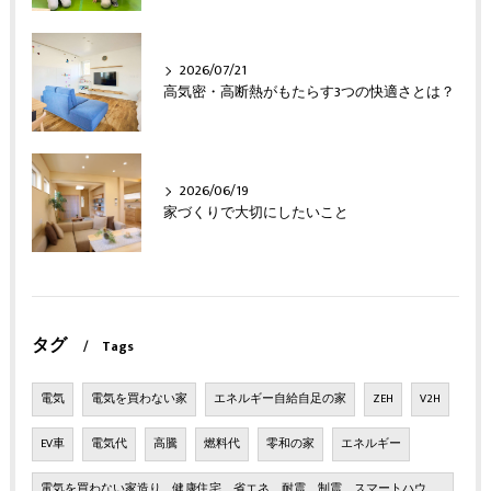
2026/07/21
高気密・高断熱がもたらす3つの快適さとは？
2026/06/19
家づくりで大切にしたいこと
タグ
Tags
電気
電気を買わない家
エネルギー自給自足の家
ZEH
V2H
EV車
電気代
高騰
燃料代
零和の家
エネルギー
電気を買わない家造り、健康住宅、省エネ、耐震、制震、スマートハウ