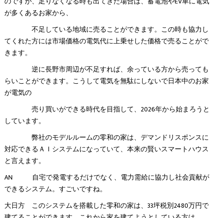
のですが、足りなくなる時も出てきた場合は、蓄電池やEV車に電気
が多くあるお家から、
不足している地域に売ることができます。この時も協力し
てくれた方には市場価格の電気代に上乗せした価格で売ることがで
きます。
逆に長野市周辺が不足すれば、余っている方から売っても
らいことができます。こうして電気を無駄にしないで日本中のお家
が電気の
売り買いができる時代を目指して、2026年から始まろうと
しています。
弊社のモデルルームの零和の家は、デマンドリスポンスに
対応できるＡＩシステムになっていて、本来の賢いスマートハウス
と言えます。
AN 自宅で発電するだけでなく、電力需給に協力し社会貢献が
できるシステム。すごいですね。
大日方 このシステムを搭載した零和の家は、33坪税別2480万円で
建てることができます。これから家を建てようとしている方は、