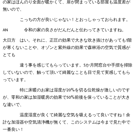
の家はほんのり全面が暖かくて、扉が閉まっている部屋も温度差が
無いので、
こっちの方が良いじゃない！とおっしゃっておられます。
AN 令和の家の良さがだんだんと伝わってきていますね。
大日方 はい。それに、正圧の効果で大きな吹き抜けがあっても1階
が寒くないことや、オゾンと紫外線の効果で森林浴の空気で質感が
とても
違う事を感じてもらっています。5か月間窓台や手摺を掃除
していないので、触って頂いて綺麗なことも目で見て実感してもら
っています。
特に床暖のお家は湿度が20%を切る位乾燥が激しいのです
が、零和の家は加湿暖房の効果で50%前後を保っていることが大き
な違いで、
温度湿度が良くて綺麗な空気を吸えるって良いですね！余
計な加湿器や空気清浄機が無くて、このシステムは今まで見た中で
一番良い！