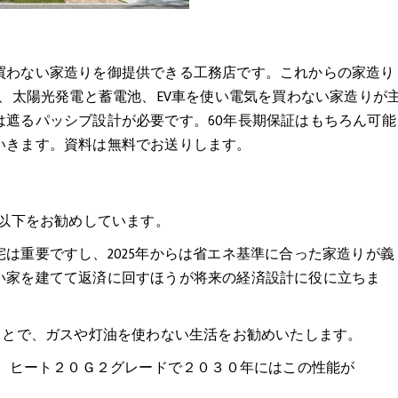
買わない家造りを御提供できる工務店です。これからの家造り
で、太陽光発電と蓄電池、EV車を使い電気を買わない家造りが
は遮るパッシブ設計が必要です。60年長期保証はもちろん可能
いきます。資料は無料でお送りします。
4以下をお勧めしています。
は重要ですし、2025年からは省エネ基準に合った家造りが義
い家を建てて返済に回すほうが将来の経済設計に役に立ちま
ことで、ガスや灯油を使わない生活をお勧めいたします。
す。ヒート２０Ｇ２グレードで２０３０年にはこの性能が