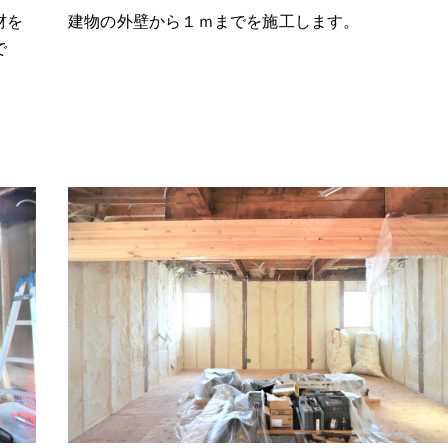
材を
建物の外壁から１ｍまでを施工します。
で