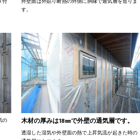
き付
外壁面は外貼り断熱の外側に胴縁で通気層を造りま
す。
木材の厚みは18㎜で外壁の通気層です。
紙の
透湿した湿気や外壁面の熱で上昇気流が起きた時の