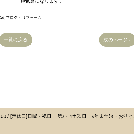
通気層になります。
新築
ブログ・リフォーム
一覧に戻る
次のページ >
〜 18:00 / [定休日]日曜・祝日 第2・4土曜日 ※年末年始・お