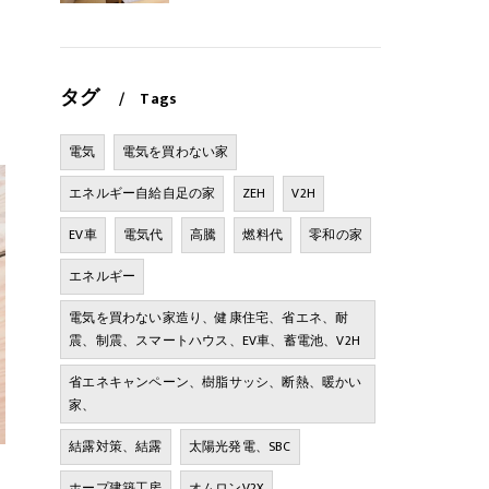
タグ
Tags
電気
電気を買わない家
エネルギー自給自足の家
ZEH
V2H
EV車
電気代
高騰
燃料代
零和の家
エネルギー
電気を買わない家造り、健康住宅、省エネ、耐
震、制震、スマートハウス、EV車、蓄電池、V2H
省エネキャンペーン、樹脂サッシ、断熱、暖かい
家、
結露対策、結露
太陽光発電、SBC
ホープ建築工房
オムロンV2X