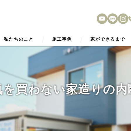
私たちのこと
施工事例
家ができるまで
HOPE Smart2030
アフターサービス
性能
気を買わない家造りの内
外観デザイン
内観デザイン