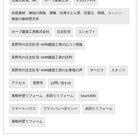
太陽光発電、SBC
ホープ建築工房
オムロンV2X
自然素材、無垢の床板、漆喰、白洲そとん壁、珪藻土、和紙、コットン、
無垢の板材壁天井
ホープ建築工房株式会社
注文住宅
コンセプト
長野市の注文住宅･HOPE建築工房の口コミ情報
長野市の注文住宅･HOPE建築工房の評判
長野市の注文住宅･HOPE建築工房のお客様の声
サービス
スタッフ
アクセス
長野市
お問い合わせ
屋根外壁リフォーム 水回りリフォーム
Smart2030
スマートハウス
プライバシーポリシー
水回りリフォーム
屋根外壁リフォーム