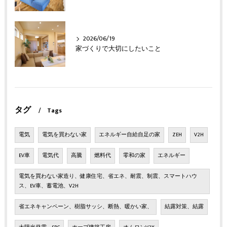
2026/06/19
家づくりで大切にしたいこと
タグ
Tags
電気
電気を買わない家
エネルギー自給自足の家
ZEH
V2H
EV車
電気代
高騰
燃料代
零和の家
エネルギー
電気を買わない家造り、健康住宅、省エネ、耐震、制震、スマートハウ
ス、EV車、蓄電池、V2H
省エネキャンペーン、樹脂サッシ、断熱、暖かい家、
結露対策、結露