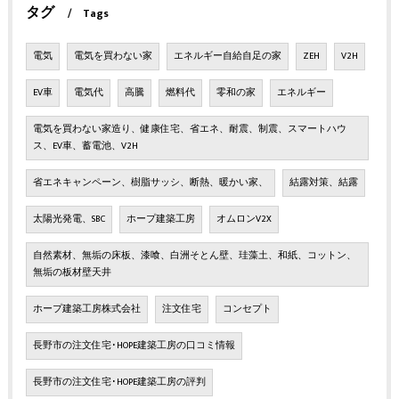
タグ
Tags
電気
電気を買わない家
エネルギー自給自足の家
ZEH
V2H
EV車
電気代
高騰
燃料代
零和の家
エネルギー
電気を買わない家造り、健康住宅、省エネ、耐震、制震、スマートハウ
ス、EV車、蓄電池、V2H
省エネキャンペーン、樹脂サッシ、断熱、暖かい家、
結露対策、結露
太陽光発電、SBC
ホープ建築工房
オムロンV2X
自然素材、無垢の床板、漆喰、白洲そとん壁、珪藻土、和紙、コットン、
無垢の板材壁天井
ホープ建築工房株式会社
注文住宅
コンセプト
長野市の注文住宅･HOPE建築工房の口コミ情報
長野市の注文住宅･HOPE建築工房の評判