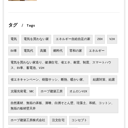
タグ
Tags
電気
電気を買わない家
エネルギー自給自足の家
ZEH
V2H
EV車
電気代
高騰
燃料代
零和の家
エネルギー
電気を買わない家造り、健康住宅、省エネ、耐震、制震、スマートハウ
ス、EV車、蓄電池、V2H
省エネキャンペーン、樹脂サッシ、断熱、暖かい家、
結露対策、結露
太陽光発電、SBC
ホープ建築工房
オムロンV2X
自然素材、無垢の床板、漆喰、白洲そとん壁、珪藻土、和紙、コットン、
無垢の板材壁天井
ホープ建築工房株式会社
注文住宅
コンセプト