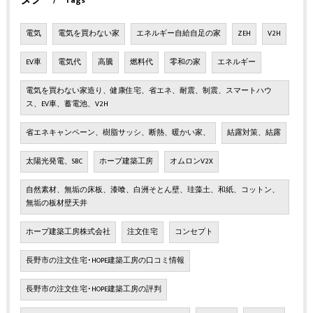
Tags
電気
電気を買わない家
エネルギー自給自足の家
ZEH
V2H
EV車
電気代
高騰
燃料代
零和の家
エネルギー
電気を買わない家造り、健康住宅、省エネ、耐震、制震、スマートハウ
ス、EV車、蓄電池、V2H
省エネキャンペーン、樹脂サッシ、断熱、暖かい家、
結露対策、結露
太陽光発電、SBC
ホープ建築工房
オムロンV2X
自然素材、無垢の床板、漆喰、白洲そとん壁、珪藻土、和紙、コットン、
無垢の板材壁天井
ホープ建築工房株式会社
注文住宅
コンセプト
長野市の注文住宅･HOPE建築工房の口コミ情報
長野市の注文住宅･HOPE建築工房の評判