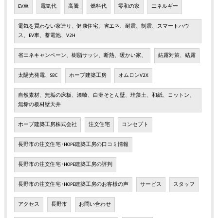
EV車
電気代
高騰
燃料代
零和の家
エネルギー
電気を買わない家造り、健康住宅、省エネ、耐震、制震、スマートハウ
ス、EV車、蓄電池、V2H
省エネキャンペーン、樹脂サッシ、断熱、暖かい家、
結露対策、結露
太陽光発電、SBC
ホープ建築工房
オムロンV2X
自然素材、無垢の床板、漆喰、白洲そとん壁、珪藻土、和紙、コットン、
無垢の板材壁天井
ホープ建築工房株式会社
注文住宅
コンセプト
長野市の注文住宅･HOPE建築工房の口コミ情報
長野市の注文住宅･HOPE建築工房の評判
長野市の注文住宅･HOPE建築工房のお客様の声
サービス
スタッフ
アクセス
長野市
お問い合わせ