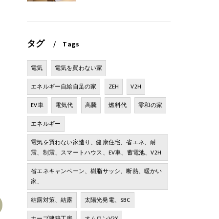
タグ
Tags
電気
電気を買わない家
エネルギー自給自足の家
ZEH
V2H
EV車
電気代
高騰
燃料代
零和の家
エネルギー
電気を買わない家造り、健康住宅、省エネ、耐
震、制震、スマートハウス、EV車、蓄電池、V2H
省エネキャンペーン、樹脂サッシ、断熱、暖かい
家、
結露対策、結露
太陽光発電、SBC
ホープ建築工房
オムロンV2X