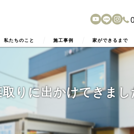
私たちのこと
施工事例
家ができるまで
HOPE Smart2030
アフターサービス
性能
菜取りに出かけてきまし
外観デザイン
内観デザイン