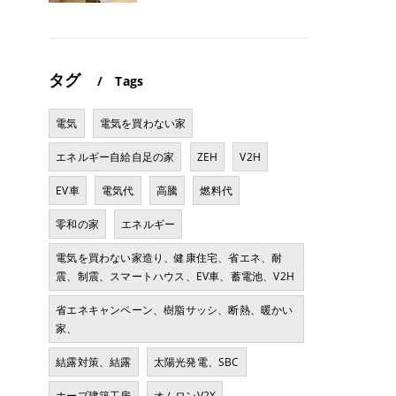
タグ
Tags
電気
電気を買わない家
エネルギー自給自足の家
ZEH
V2H
EV車
電気代
高騰
燃料代
零和の家
エネルギー
電気を買わない家造り、健康住宅、省エネ、耐
震、制震、スマートハウス、EV車、蓄電池、V2H
省エネキャンペーン、樹脂サッシ、断熱、暖かい
家、
結露対策、結露
太陽光発電、SBC
ホープ建築工房
オムロンV2X