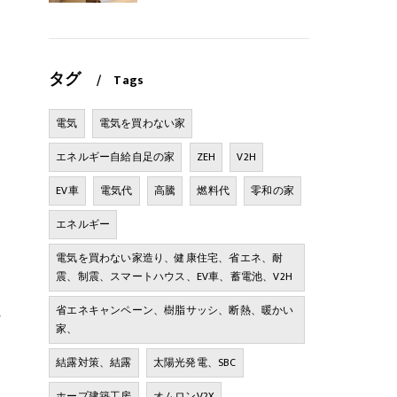
タグ
Tags
電気
電気を買わない家
エネルギー自給自足の家
ZEH
V2H
EV車
電気代
高騰
燃料代
零和の家
エネルギー
電気を買わない家造り、健康住宅、省エネ、耐
震、制震、スマートハウス、EV車、蓄電池、V2H
省エネキャンペーン、樹脂サッシ、断熱、暖かい
れ
家、
結露対策、結露
太陽光発電、SBC
ホープ建築工房
オムロンV2X