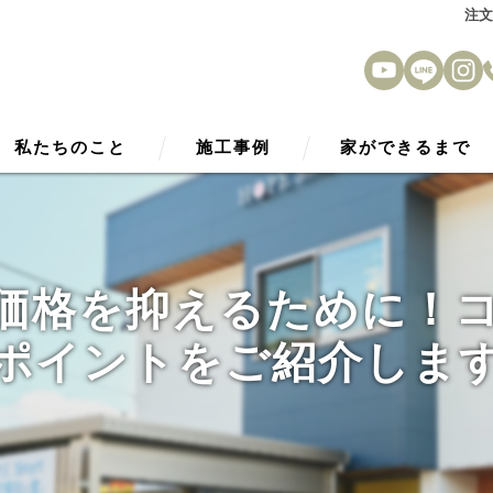
注
私たちのこと
施工事例
家ができるまで
HOPE Smart2030
アフターサービス
性能
価格を抑えるために！
外観デザイン
ポイントをご紹介しま
内観デザイン