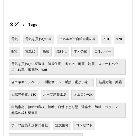
タグ
Tags
電気
電気を買わない家
エネルギー自給自足の家
ZEH
V2H
EV車
電気代
高騰
燃料代
零和の家
エネルギー
電気を買わない家造り、健康住宅、省エネ、耐震、制震、スマートハウ
ス、EV車、蓄電池、V2H
省エネキャンペーン、樹脂サッシ、断熱、暖かい家、
結露対策、結露
太陽光発電、SBC
ホープ建築工房
オムロンV2X
自然素材、無垢の床板、漆喰、白洲そとん壁、珪藻土、和紙、コットン、
無垢の板材壁天井
ホープ建築工房株式会社
注文住宅
コンセプト