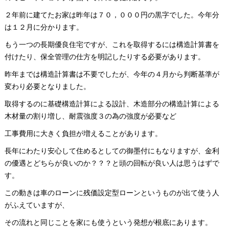
２年前に建てたお家は昨年は７０，０００円の黒字でした。今年分
は１２月に分かります。
もう一つの長期優良住宅ですが、これを取得するには構造計算書を
付けたり、保全管理の仕方を明記したりする必要があります。
昨年までは構造計算書は不要でしたが、今年の４月から判断基準が
変わり必要となりました。
取得するのに基礎構造計算による設計、木造部分の構造計算による
木材量の割り増し、耐震強度３の為の強度が必要など
工事費用に大きく負担が増えることがあります。
長年にわたり安心して住めるとしての御墨付にもなりますが、金利
の優遇とどちらが良いのか？？？と頭の回転が良い人は思うはずで
す。
この動きは車のローンに残価設定型ローンというものが出て使う人
がふえていますが、
その流れと同じことを家にも使うという発想が根底にあります。