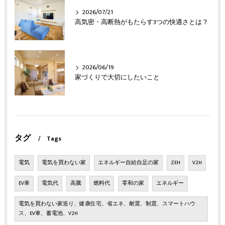
2026/07/21
高気密・高断熱がもたらす3つの快適さとは？
2026/06/19
家づくりで大切にしたいこと
タグ
Tags
電気
電気を買わない家
エネルギー自給自足の家
ZEH
V2H
EV車
電気代
高騰
燃料代
零和の家
エネルギー
電気を買わない家造り、健康住宅、省エネ、耐震、制震、スマートハウ
ス、EV車、蓄電池、V2H