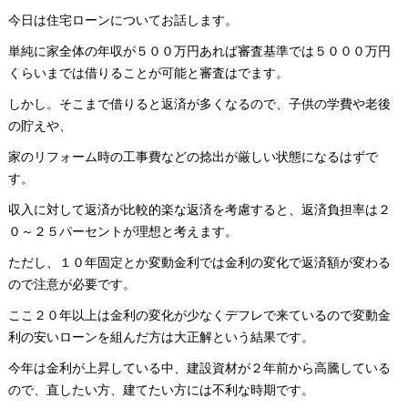
今日は住宅ローンについてお話します。
単純に家全体の年収が５００万円あれば審査基準では５０００万円
くらいまでは借りることが可能と審査はでます。
しかし。そこまで借りると返済が多くなるので、子供の学費や老後
の貯えや、
家のリフォーム時の工事費などの捻出が厳しい状態になるはずで
す。
収入に対して返済が比較的楽な返済を考慮すると、返済負担率は２
０～２５パーセントが理想と考えます。
ただし、１０年固定とか変動金利では金利の変化で返済額が変わる
ので注意が必要です。
ここ２０年以上は金利の変化が少なくデフレで来ているので変動金
利の安いローンを組んだ方は大正解という結果です。
今年は金利が上昇している中、建設資材が２年前から高騰している
ので、直したい方、建てたい方には不利な時期です。