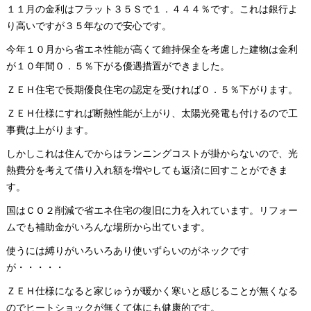
１１月の金利はフラット３５Ｓで１．４４４％です。これは銀行よ
り高いですが３５年なので安心です。
今年１０月から省エネ性能が高くて維持保全を考慮した建物は金利
が１０年間０．５％下がる優遇措置ができました。
ＺＥＨ住宅で長期優良住宅の認定を受ければ０．５％下がります。
ＺＥＨ仕様にすれば断熱性能が上がり、太陽光発電も付けるので工
事費は上がります。
しかしこれは住んでからはランニングコストが掛からないので、光
熱費分を考えて借り入れ額を増やしても返済に回すことができま
す。
国はＣＯ２削減で省エネ住宅の復旧に力を入れています。リフォー
ムでも補助金がいろんな場所から出ています。
使うには縛りがいろいろあり使いずらいのがネックです
が・・・・・
ＺＥＨ仕様になると家じゅうが暖かく寒いと感じることが無くなる
のでヒートショックが無くて体にも健康的です。