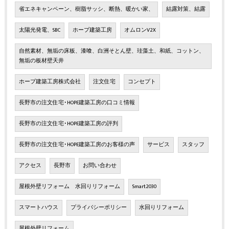
省エネキャンペーン、樹脂サッシ、断熱、暖かい家、
結露対策、結露
太陽光発電、SBC
ホープ建築工房
オムロンV2X
自然素材、無垢の床板、漆喰、白洲そとん壁、珪藻土、和紙、コットン、
無垢の板材壁天井
ホープ建築工房株式会社
注文住宅
コンセプト
長野市の注文住宅･HOPE建築工房の口コミ情報
長野市の注文住宅･HOPE建築工房の評判
長野市の注文住宅･HOPE建築工房のお客様の声
サービス
スタッフ
アクセス
長野市
お問い合わせ
屋根外壁リフォーム 水回りリフォーム
Smart2030
スマートハウス
プライバシーポリシー
水回りリフォーム
屋根外壁リフォーム