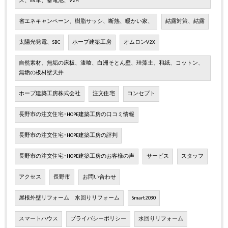
ス、EV車、蓄電池、V2H
省エネキャンペーン、樹脂サッシ、断熱、暖かい家、
結露対策、結露
太陽光発電、SBC
ホープ建築工房
オムロンV2X
自然素材、無垢の床板、漆喰、白洲そとん壁、珪藻土、和紙、コットン、
無垢の板材壁天井
ホープ建築工房株式会社
注文住宅
コンセプト
長野市の注文住宅･HOPE建築工房の口コミ情報
長野市の注文住宅･HOPE建築工房の評判
長野市の注文住宅･HOPE建築工房のお客様の声
サービス
スタッフ
アクセス
長野市
お問い合わせ
屋根外壁リフォーム 水回りリフォーム
Smart2030
スマートハウス
プライバシーポリシー
水回りリフォーム