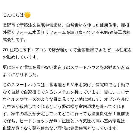
こんにちは
長野市で新築注文住宅や無垢材、自然素材を使った健康住宅、屋根
外壁リフォーム水回りリフォームを請け負っているHOPE建築工房株
式会社です。
ZEH住宅に床下エアコンで床が暖かくて全館暖房できる省エネ住宅を
お勧めしています。
更に進んだ電気を買わない家造りのスマートハウスをお勧めできる
ようになりました。
このスマートハウスは、蓄電池とＥＶ車を繋げ、停電時でも手動で
なく自動で自家復旧できるシステムを持っています。更に、コロナ
ウイルスやサーズのような目に見えない菌に対して、オゾンを帯び
た空気が殺菌してくれるという夢の様な室内環境を造ってくれま
す。家中の温度が安定していてどこに行っても温度変化が１度前後
で保ち、ヒートショックが無く正圧という気圧の高い室内環境は、
血流が良くなり薬を使わない理想の健康住宅となっています。