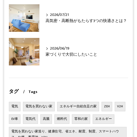
2026/07/21
高気密・高断熱がもたらす3つの快適さとは？
2026/06/19
家づくりで大切にしたいこと
タグ
Tags
電気
電気を買わない家
エネルギー自給自足の家
ZEH
V2H
EV車
電気代
高騰
燃料代
零和の家
エネルギー
電気を買わない家造り、健康住宅、省エネ、耐震、制震、スマートハウ