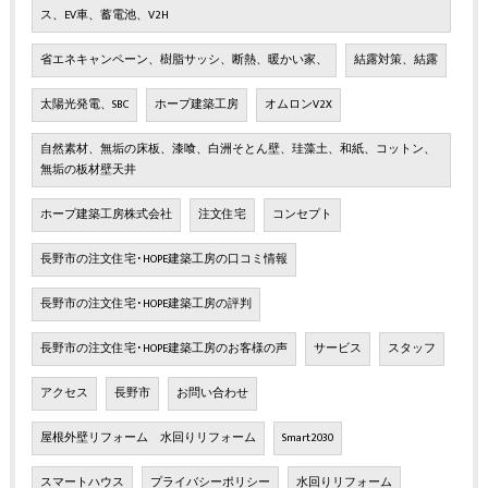
ス、EV車、蓄電池、V2H
省エネキャンペーン、樹脂サッシ、断熱、暖かい家、
結露対策、結露
太陽光発電、SBC
ホープ建築工房
オムロンV2X
自然素材、無垢の床板、漆喰、白洲そとん壁、珪藻土、和紙、コットン、
無垢の板材壁天井
ホープ建築工房株式会社
注文住宅
コンセプト
長野市の注文住宅･HOPE建築工房の口コミ情報
長野市の注文住宅･HOPE建築工房の評判
長野市の注文住宅･HOPE建築工房のお客様の声
サービス
スタッフ
アクセス
長野市
お問い合わせ
屋根外壁リフォーム 水回りリフォーム
Smart2030
スマートハウス
プライバシーポリシー
水回りリフォーム