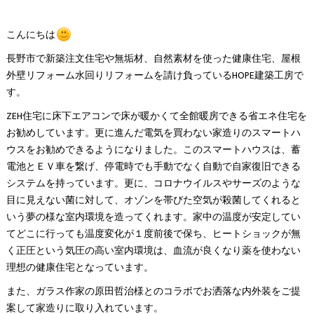
こんにちは
長野市で新築注文住宅や無垢材、自然素材を使った健康住宅、屋根
外壁リフォーム水回りリフォームを請け負っているHOPE建築工房で
す。
ZEH住宅に床下エアコンで床が暖かくて全館暖房できる省エネ住宅を
お勧めしています。更に進んだ電気を買わない家造りのスマートハ
ウスをお勧めできるようになりました。このスマートハウスは、蓄
電池とＥＶ車を繋げ、停電時でも手動でなく自動で自家復旧できる
システムを持っています。更に、コロナウイルスやサーズのような
目に見えない菌に対して、オゾンを帯びた空気が殺菌してくれると
いう夢の様な室内環境を造ってくれます。家中の温度が安定してい
てどこに行っても温度変化が１度前後で保ち、ヒートショックが無
く正圧という気圧の高い室内環境は、血流が良くなり薬を使わない
理想の健康住宅となっています。
また、ガラス作家の原田哲治様とのコラボでお洒落な内外装をご提
案して家造りに取り入れています。