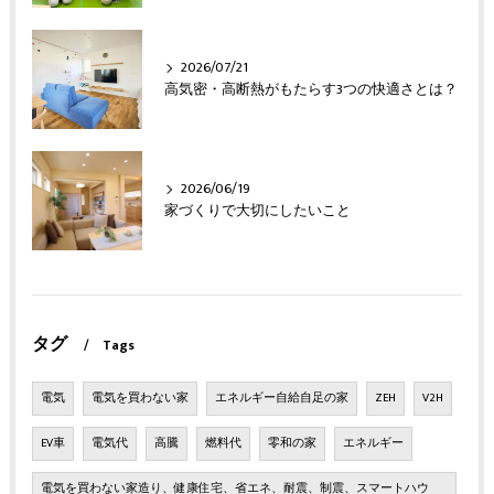
2026/07/21
高気密・高断熱がもたらす3つの快適さとは？
2026/06/19
家づくりで大切にしたいこと
タグ
Tags
電気
電気を買わない家
エネルギー自給自足の家
ZEH
V2H
EV車
電気代
高騰
燃料代
零和の家
エネルギー
電気を買わない家造り、健康住宅、省エネ、耐震、制震、スマートハウ