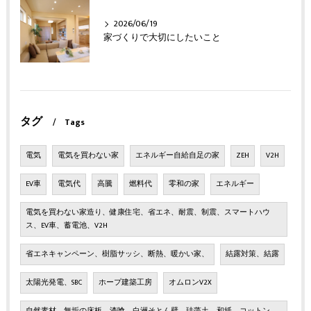
2026/06/19
家づくりで大切にしたいこと
タグ
Tags
電気
電気を買わない家
エネルギー自給自足の家
ZEH
V2H
EV車
電気代
高騰
燃料代
零和の家
エネルギー
電気を買わない家造り、健康住宅、省エネ、耐震、制震、スマートハウ
ス、EV車、蓄電池、V2H
省エネキャンペーン、樹脂サッシ、断熱、暖かい家、
結露対策、結露
太陽光発電、SBC
ホープ建築工房
オムロンV2X
自然素材、無垢の床板、漆喰、白洲そとん壁、珪藻土、和紙、コットン、