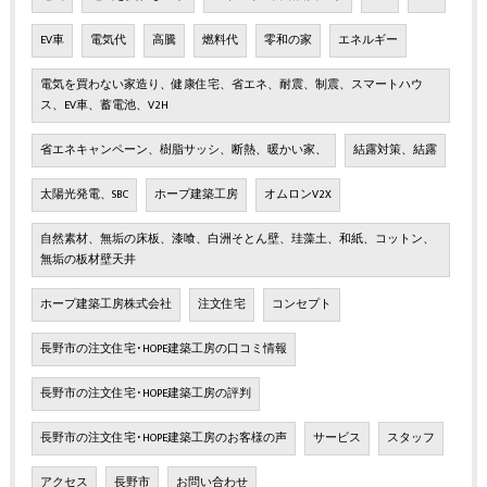
EV車
電気代
高騰
燃料代
零和の家
エネルギー
電気を買わない家造り、健康住宅、省エネ、耐震、制震、スマートハウ
ス、EV車、蓄電池、V2H
省エネキャンペーン、樹脂サッシ、断熱、暖かい家、
結露対策、結露
太陽光発電、SBC
ホープ建築工房
オムロンV2X
自然素材、無垢の床板、漆喰、白洲そとん壁、珪藻土、和紙、コットン、
無垢の板材壁天井
ホープ建築工房株式会社
注文住宅
コンセプト
長野市の注文住宅･HOPE建築工房の口コミ情報
長野市の注文住宅･HOPE建築工房の評判
長野市の注文住宅･HOPE建築工房のお客様の声
サービス
スタッフ
アクセス
長野市
お問い合わせ