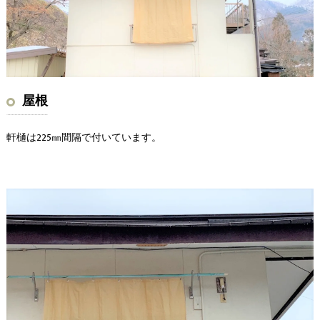
屋根
軒樋は225㎜間隔で付いています。