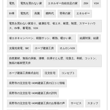
電気
電気を買わない家
エネルギー自給自足の家
ZEH
V2H
EV車
電気代
高騰
燃料代
零和の家
エネルギー
電気を買わない家造り、健康住宅、省エネ、耐震、制震、スマートハウ
ス、EV車、蓄電池、V2H
省エネキャンペーン、樹脂サッシ、断熱、暖かい家、
結露対策、結露
太陽光発電、SBC
ホープ建築工房
オムロンV2X
自然素材、無垢の床板、漆喰、白洲そとん壁、珪藻土、和紙、コットン、
無垢の板材壁天井
ホープ建築工房株式会社
注文住宅
コンセプト
長野市の注文住宅･HOPE建築工房の口コミ情報
長野市の注文住宅･HOPE建築工房の評判
長野市の注文住宅･HOPE建築工房のお客様の声
サービス
スタッフ