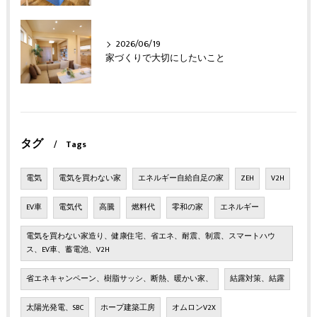
2026/06/19
家づくりで大切にしたいこと
タグ
Tags
電気
電気を買わない家
エネルギー自給自足の家
ZEH
V2H
EV車
電気代
高騰
燃料代
零和の家
エネルギー
電気を買わない家造り、健康住宅、省エネ、耐震、制震、スマートハウ
ス、EV車、蓄電池、V2H
省エネキャンペーン、樹脂サッシ、断熱、暖かい家、
結露対策、結露
太陽光発電、SBC
ホープ建築工房
オムロンV2X