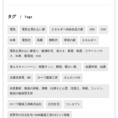
タグ
Tags
電気
電気を買わない家
エネルギー自給自足の家
ZEH
V2H
EV車
電気代
高騰
燃料代
零和の家
エネルギー
電気を買わない家造り、健康住宅、省エネ、耐震、制震、スマートハウ
ス、EV車、蓄電池、V2H
省エネキャンペーン、樹脂サッシ、断熱、暖かい家、
結露対策、結露
太陽光発電、SBC
ホープ建築工房
オムロンV2X
自然素材、無垢の床板、漆喰、白洲そとん壁、珪藻土、和紙、コットン、
無垢の板材壁天井
ホープ建築工房株式会社
注文住宅
コンセプト
長野市の注文住宅･HOPE建築工房の口コミ情報