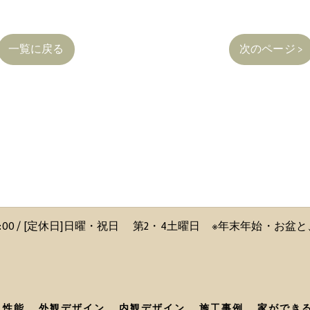
一覧に戻る
次のページ >
〜 18:00 / [定休日]日曜・祝日 第2・4土曜日 ※年末年始・お
性能
外観デザイン
内観デザイン
施工事例
家ができ