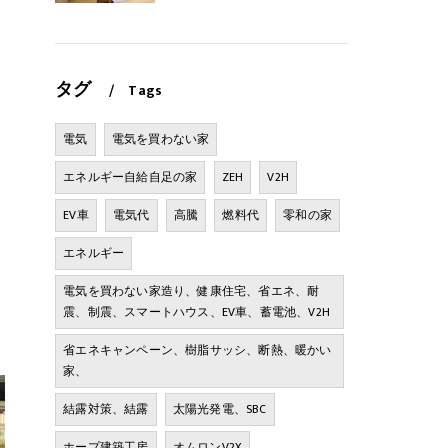
タグ
Tags
電気
電気を買わない家
エネルギー自給自足の家
ZEH
V2H
EV車
電気代
高騰
燃料代
零和の家
エネルギー
電気を買わない家造り、健康住宅、省エネ、耐
震、制震、スマートハウス、EV車、蓄電池、V2H
省エネキャンペーン、樹脂サッシ、断熱、暖かい
家、
結露対策、結露
太陽光発電、SBC
ホープ建築工房
オムロンV2X