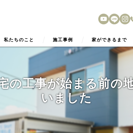
私たちのこと
施工事例
家ができるまで
HOPE Smart2030
アフターサービス
性能
宅の工事が始まる前の
外観デザイン
いました
内観デザイン