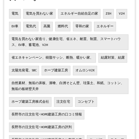
電気
電気を買わない家
エネルギー自給自足の家
ZEH
V2H
EV車
電気代
高騰
燃料代
零和の家
エネルギー
電気を買わない家造り、健康住宅、省エネ、耐震、制震、スマートハウ
ス、EV車、蓄電池、V2H
省エネキャンペーン、樹脂サッシ、断熱、暖かい家、
結露対策、結露
太陽光発電、SBC
ホープ建築工房
オムロンV2X
自然素材、無垢の床板、漆喰、白洲そとん壁、珪藻土、和紙、コットン、
無垢の板材壁天井
ホープ建築工房株式会社
注文住宅
コンセプト
長野市の注文住宅･HOPE建築工房の口コミ情報
長野市の注文住宅･HOPE建築工房の評判