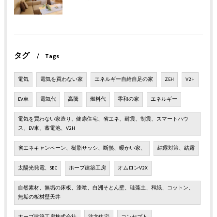
タグ
Tags
電気
電気を買わない家
エネルギー自給自足の家
ZEH
V2H
EV車
電気代
高騰
燃料代
零和の家
エネルギー
電気を買わない家造り、健康住宅、省エネ、耐震、制震、スマートハウ
ス、EV車、蓄電池、V2H
省エネキャンペーン、樹脂サッシ、断熱、暖かい家、
結露対策、結露
太陽光発電、SBC
ホープ建築工房
オムロンV2X
自然素材、無垢の床板、漆喰、白洲そとん壁、珪藻土、和紙、コットン、
無垢の板材壁天井