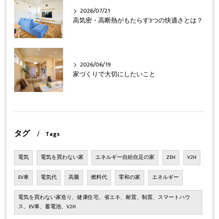
2026/07/21
高気密・高断熱がもたらす3つの快適さとは？
2026/06/19
家づくりで大切にしたいこと
タグ
Tags
電気
電気を買わない家
エネルギー自給自足の家
ZEH
V2H
EV車
電気代
高騰
燃料代
零和の家
エネルギー
電気を買わない家造り、健康住宅、省エネ、耐震、制震、スマートハウ
ス、EV車、蓄電池、V2H