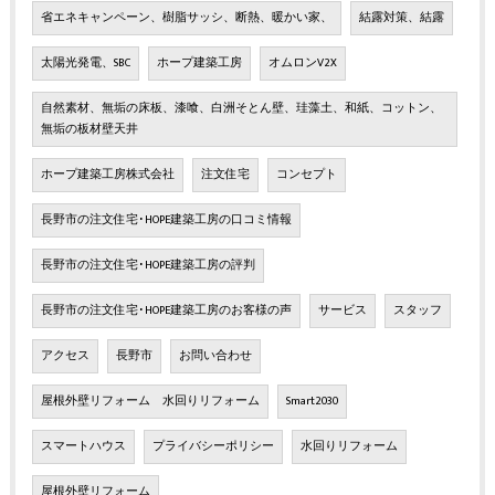
省エネキャンペーン、樹脂サッシ、断熱、暖かい家、
結露対策、結露
太陽光発電、SBC
ホープ建築工房
オムロンV2X
自然素材、無垢の床板、漆喰、白洲そとん壁、珪藻土、和紙、コットン、
無垢の板材壁天井
ホープ建築工房株式会社
注文住宅
コンセプト
長野市の注文住宅･HOPE建築工房の口コミ情報
長野市の注文住宅･HOPE建築工房の評判
長野市の注文住宅･HOPE建築工房のお客様の声
サービス
スタッフ
アクセス
長野市
お問い合わせ
屋根外壁リフォーム 水回りリフォーム
Smart2030
スマートハウス
プライバシーポリシー
水回りリフォーム
屋根外壁リフォーム