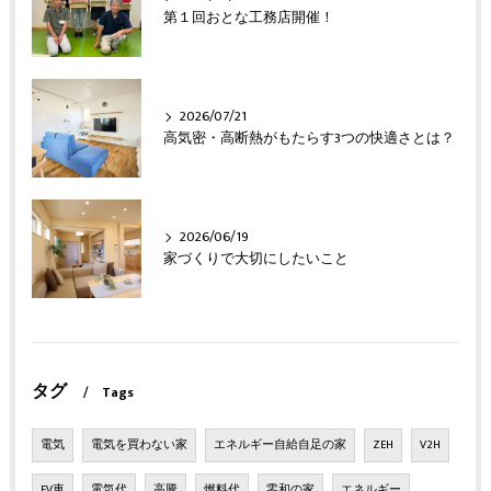
第１回おとな工務店開催！
2026/07/21
高気密・高断熱がもたらす3つの快適さとは？
2026/06/19
家づくりで大切にしたいこと
タグ
Tags
電気
電気を買わない家
エネルギー自給自足の家
ZEH
V2H
EV車
電気代
高騰
燃料代
零和の家
エネルギー