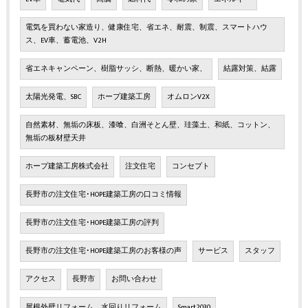
電気を買わない家造り、健康住宅、省エネ、耐震、制震、スマートハウ
ス、EV車、蓄電池、V2H
省エネキャンペーン、樹脂サッシ、断熱、暖かい家、
結露対策、結露
太陽光発電、SBC
ホープ建築工房
オムロンV2X
自然素材、無垢の床板、漆喰、白洲そとん壁、珪藻土、和紙、コットン、
無垢の板材壁天井
ホープ建築工房株式会社
注文住宅
コンセプト
長野市の注文住宅･HOPE建築工房の口コミ情報
長野市の注文住宅･HOPE建築工房の評判
長野市の注文住宅･HOPE建築工房のお客様の声
サービス
スタッフ
アクセス
長野市
お問い合わせ
屋根外壁リフォーム 水回りリフォーム
Smart2030