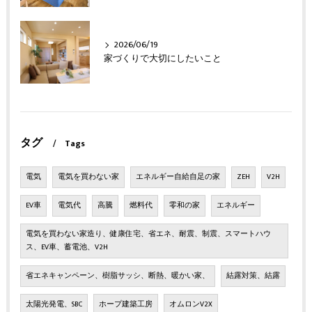
2026/06/19
家づくりで大切にしたいこと
タグ
Tags
電気
電気を買わない家
エネルギー自給自足の家
ZEH
V2H
EV車
電気代
高騰
燃料代
零和の家
エネルギー
電気を買わない家造り、健康住宅、省エネ、耐震、制震、スマートハウ
ス、EV車、蓄電池、V2H
省エネキャンペーン、樹脂サッシ、断熱、暖かい家、
結露対策、結露
太陽光発電、SBC
ホープ建築工房
オムロンV2X