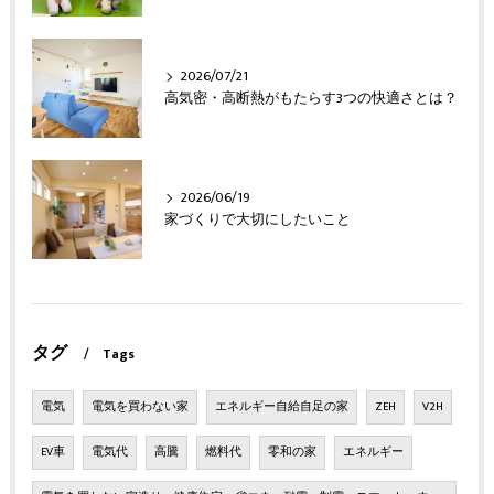
2026/07/21
高気密・高断熱がもたらす3つの快適さとは？
2026/06/19
家づくりで大切にしたいこと
タグ
Tags
電気
電気を買わない家
エネルギー自給自足の家
ZEH
V2H
EV車
電気代
高騰
燃料代
零和の家
エネルギー