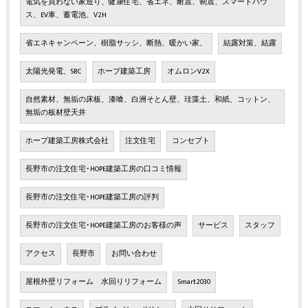
電気を買わない家造り、健康住宅、省エネ、耐震、制震、スマートハウ
ス、EV車、蓄電池、V2H
省エネキャンペーン、樹脂サッシ、断熱、暖かい家、
結露対策、結露
太陽光発電、SBC
ホープ建築工房
オムロンV2X
自然素材、無垢の床板、漆喰、白洲そとん壁、珪藻土、和紙、コットン、
無垢の板材壁天井
ホープ建築工房株式会社
注文住宅
コンセプト
長野市の注文住宅･HOPE建築工房の口コミ情報
長野市の注文住宅･HOPE建築工房の評判
長野市の注文住宅･HOPE建築工房のお客様の声
サービス
スタッフ
アクセス
長野市
お問い合わせ
屋根外壁リフォーム 水回りリフォーム
Smart2030