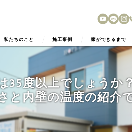
私たちのこと
施工事例
家ができるまで
HOPE Smart2030
アフターサービス
性能
は35度以上でしょうか
外観デザイン
さと内壁の温度の紹介
内観デザイン