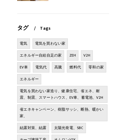
タグ
Tags
電気
電気を買わない家
エネルギー自給自足の家
ZEH
V2H
EV車
電気代
高騰
燃料代
零和の家
エネルギー
電気を買わない家造り、健康住宅、省エネ、耐
震、制震、スマートハウス、EV車、蓄電池、V2H
省エネキャンペーン、樹脂サッシ、断熱、暖かい
家、
結露対策、結露
太陽光発電、SBC
ホープ建築工房
オムロンV2X