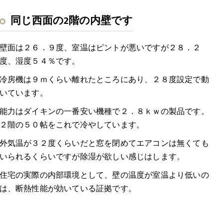
同じ西面の2階の内壁です
壁面は２６．９度、室温はピントが悪いですが２８．２
度、湿度５４％です。
冷房機は９ｍくらい離れたところにあり、２８度設定で動
いています。
能力はダイキンの一番安い機種で２．８ｋｗの製品です。
２階の５０帖をこれで冷やしています。
外気温が３２度くらいだと窓を閉めてエアコンは無くても
いられるくらいですが除湿が欲しい感じはします。
住宅の実際の内部環境として、壁の温度が室温より低いの
は、断熱性能が効いている証拠です。