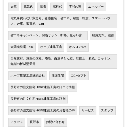
EV車
電気代
高騰
燃料代
零和の家
エネルギー
電気を買わない家造り、健康住宅、省エネ、耐震、制震、スマートハウ
ス、EV車、蓄電池、V2H
省エネキャンペーン、樹脂サッシ、断熱、暖かい家、
結露対策、結露
太陽光発電、SBC
ホープ建築工房
オムロンV2X
自然素材、無垢の床板、漆喰、白洲そとん壁、珪藻土、和紙、コットン、
無垢の板材壁天井
ホープ建築工房株式会社
注文住宅
コンセプト
長野市の注文住宅･HOPE建築工房の口コミ情報
長野市の注文住宅･HOPE建築工房の評判
長野市の注文住宅･HOPE建築工房のお客様の声
サービス
スタッフ
アクセス
長野市
お問い合わせ