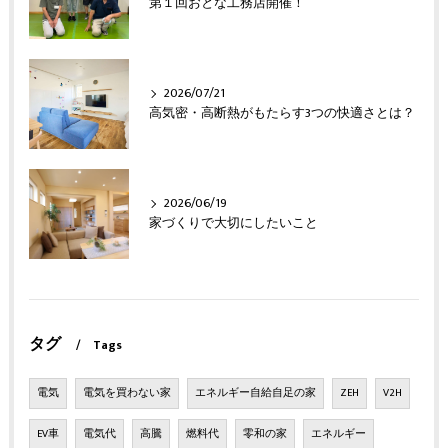
第１回おとな工務店開催！
2026/07/21
高気密・高断熱がもたらす3つの快適さとは？
2026/06/19
家づくりで大切にしたいこと
タグ
Tags
電気
電気を買わない家
エネルギー自給自足の家
ZEH
V2H
EV車
電気代
高騰
燃料代
零和の家
エネルギー