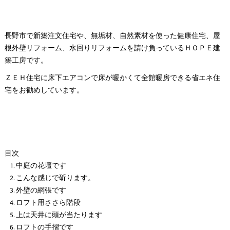
長野市で新築注文住宅や、無垢材、自然素材を使った健康住宅、屋
根外壁リフォーム、水回りリフォームを請け負っているＨＯＰＥ建
築工房です。
ＺＥＨ住宅に床下エアコンで床が暖かくて全館暖房できる省エネ住
宅をお勧めしています。
目次
中庭の花壇です
こんな感じで斫ります。
外壁の網張です
ロフト用ささら階段
上は天井に頭が当たります
ロフトの手摺です