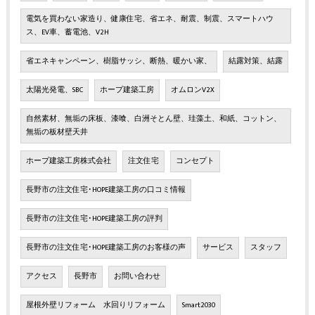
電気を買わない家造り、健康住宅、省エネ、耐震、制震、スマートハウ
ス、EV車、蓄電池、V2H
省エネキャンペーン、樹脂サッシ、断熱、暖かい家、
結露対策、結露
太陽光発電、SBC
ホープ建築工房
オムロンV2X
自然素材、無垢の床板、漆喰、白洲そとん壁、珪藻土、和紙、コットン、
無垢の板材壁天井
ホープ建築工房株式会社
注文住宅
コンセプト
長野市の注文住宅･HOPE建築工房の口コミ情報
長野市の注文住宅･HOPE建築工房の評判
長野市の注文住宅･HOPE建築工房のお客様の声
サービス
スタッフ
アクセス
長野市
お問い合わせ
屋根外壁リフォーム 水回りリフォーム
Smart2030