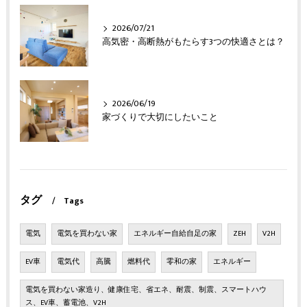
2026/07/21
高気密・高断熱がもたらす3つの快適さとは？
2026/06/19
家づくりで大切にしたいこと
タグ
Tags
電気
電気を買わない家
エネルギー自給自足の家
ZEH
V2H
EV車
電気代
高騰
燃料代
零和の家
エネルギー
電気を買わない家造り、健康住宅、省エネ、耐震、制震、スマートハウ
ス、EV車、蓄電池、V2H