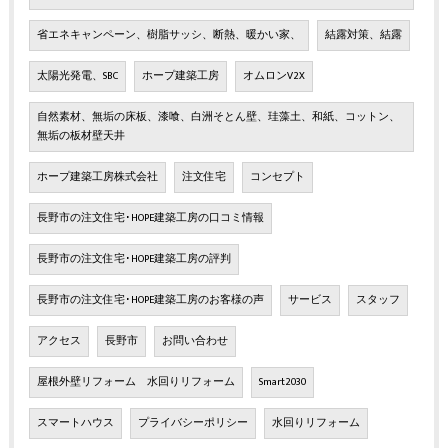
省エネキャンペーン、樹脂サッシ、断熱、暖かい家、
結露対策、結露
太陽光発電、SBC
ホープ建築工房
オムロンV2X
自然素材、無垢の床板、漆喰、白洲そとん壁、珪藻土、和紙、コットン、
無垢の板材壁天井
ホープ建築工房株式会社
注文住宅
コンセプト
長野市の注文住宅･HOPE建築工房の口コミ情報
長野市の注文住宅･HOPE建築工房の評判
長野市の注文住宅･HOPE建築工房のお客様の声
サービス
スタッフ
アクセス
長野市
お問い合わせ
屋根外壁リフォーム 水回りリフォーム
Smart2030
スマートハウス
プライバシーポリシー
水回りリフォーム