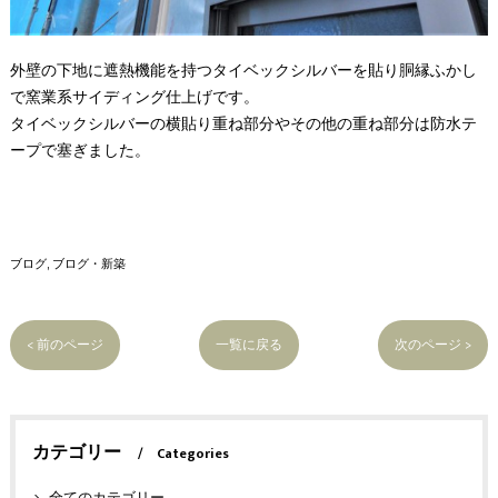
外壁の下地に遮熱機能を持つタイベックシルバーを貼り胴縁ふかし
で窯業系サイディング仕上げです。
タイベックシルバーの横貼り重ね部分やその他の重ね部分は防水テ
ープで塞ぎました。
ブログ
ブログ・新築
< 前のページ
一覧に戻る
次のページ >
カテゴリー
Categories