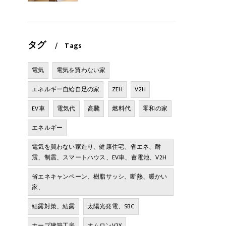
タグ
Tags
電気
電気を買わない家
エネルギー自給自足の家
ZEH
V2H
EV車
電気代
高騰
燃料代
零和の家
エネルギー
電気を買わない家造り、健康住宅、省エネ、耐
震、制震、スマートハウス、EV車、蓄電池、V2H
省エネキャンペーン、樹脂サッシ、断熱、暖かい
家、
結露対策、結露
太陽光発電、SBC
ホープ建築工房
オムロンV2X