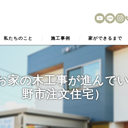
私たちのこと
施工事例
家ができるまで
HOPE Smart2030
アフターサービス
性能
のお家の木工事が進んで
外観デザイン
野市注文住宅）
内観デザイン