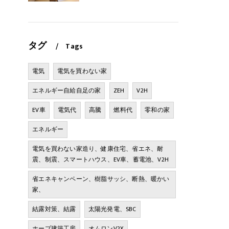
タグ
Tags
電気
電気を買わない家
エネルギー自給自足の家
ZEH
V2H
EV車
電気代
高騰
燃料代
零和の家
エネルギー
電気を買わない家造り、健康住宅、省エネ、耐
震、制震、スマートハウス、EV車、蓄電池、V2H
省エネキャンペーン、樹脂サッシ、断熱、暖かい
家、
結露対策、結露
太陽光発電、SBC
ホープ建築工房
オムロンV2X