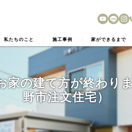
私たちのこと
施工事例
家ができるまで
HOPE Smart2030
アフターサービス
性能
のお家の建て方が終わり
外観デザイン
野市注文住宅）
内観デザイン