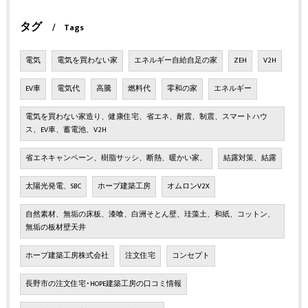
タグ
Tags
電気
電気を買わない家
エネルギー自給自足の家
ZEH
V2H
EV車
電気代
高騰
燃料代
零和の家
エネルギー
電気を買わない家造り、健康住宅、省エネ、耐震、制震、スマートハウ
ス、EV車、蓄電池、V2H
省エネキャンペーン、樹脂サッシ、断熱、暖かい家、
結露対策、結露
太陽光発電、SBC
ホープ建築工房
オムロンV2X
自然素材、無垢の床板、漆喰、白洲そとん壁、珪藻土、和紙、コットン、
無垢の板材壁天井
ホープ建築工房株式会社
注文住宅
コンセプト
長野市の注文住宅･HOPE建築工房の口コミ情報