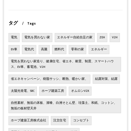
タグ
Tags
電気
電気を買わない家
エネルギー自給自足の家
ZEH
V2H
EV車
電気代
高騰
燃料代
零和の家
エネルギー
電気を買わない家造り、健康住宅、省エネ、耐震、制震、スマートハウ
ス、EV車、蓄電池、V2H
省エネキャンペーン、樹脂サッシ、断熱、暖かい家、
結露対策、結露
太陽光発電、SBC
ホープ建築工房
オムロンV2X
自然素材、無垢の床板、漆喰、白洲そとん壁、珪藻土、和紙、コットン、
無垢の板材壁天井
ホープ建築工房株式会社
注文住宅
コンセプト