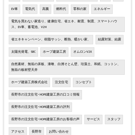
EV車
電気代
高騰
燃料代
零和の家
エネルギー
電気を買わない家造り、健康住宅、省エネ、耐震、制震、スマートハウ
ス、EV車、蓄電池、V2H
省エネキャンペーン、樹脂サッシ、断熱、暖かい家、
結露対策、結露
太陽光発電、SBC
ホープ建築工房
オムロンV2X
自然素材、無垢の床板、漆喰、白洲そとん壁、珪藻土、和紙、コットン、
無垢の板材壁天井
ホープ建築工房株式会社
注文住宅
コンセプト
長野市の注文住宅･HOPE建築工房の口コミ情報
長野市の注文住宅･HOPE建築工房の評判
長野市の注文住宅･HOPE建築工房のお客様の声
サービス
スタッフ
アクセス
長野市
お問い合わせ