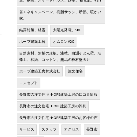
震、制震、スマートハウス、EV車、蓄電池、V2H
省エネキャンペーン、樹脂サッシ、断熱、暖かい
家、
結露対策、結露
太陽光発電、SBC
ホープ建築工房
オムロンV2X
自然素材、無垢の床板、漆喰、白洲そとん壁、珪
藻土、和紙、コットン、無垢の板材壁天井
ホープ建築工房株式会社
注文住宅
コンセプト
長野市の注文住宅･HOPE建築工房の口コミ情報
長野市の注文住宅･HOPE建築工房の評判
長野市の注文住宅･HOPE建築工房のお客様の声
サービス
スタッフ
アクセス
長野市