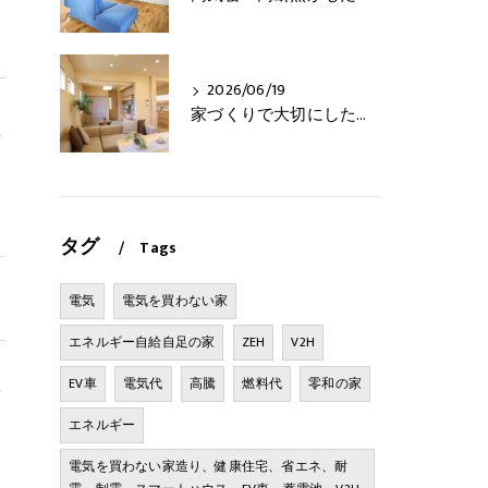
2026/06/19
家づくりで大切にしたいこと
え
タグ
Tags
電気
電気を買わない家
エネルギー自給自足の家
ZEH
V2H
EV車
電気代
高騰
燃料代
零和の家
を
。
エネルギー
電気を買わない家造り、健康住宅、省エネ、耐