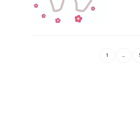
1
...