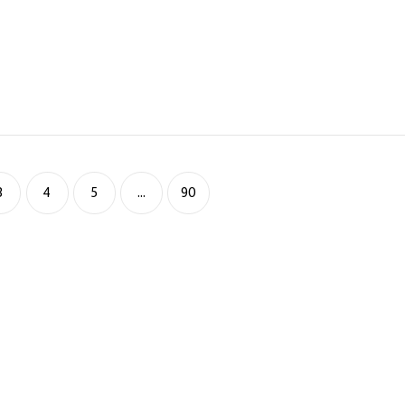
3
4
5
...
90