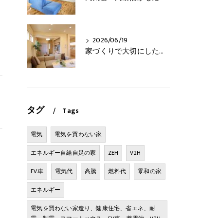
2026/06/19
家づくりで大切にしたいこと
タグ
Tags
電気
電気を買わない家
ま
エネルギー自給自足の家
ZEH
V2H
EV車
電気代
高騰
燃料代
零和の家
エネルギー
電気を買わない家造り、健康住宅、省エネ、耐