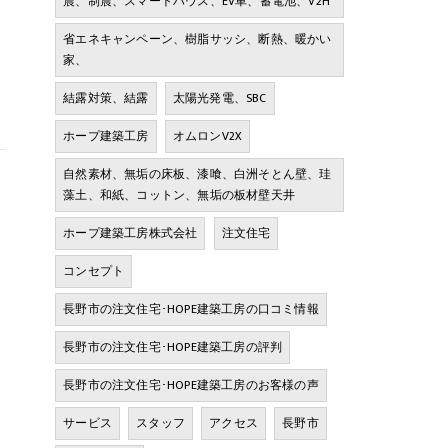
震、制震、スマートハウス、EV車、蓄電池、V2H
省エネキャンペーン、樹脂サッシ、断熱、暖かい
家、
結露対策、結露
太陽光発電、SBC
ホープ建築工房
オムロンV2X
自然素材、無垢の床板、漆喰、白洲そとん壁、珪
藻土、和紙、コットン、無垢の板材壁天井
ホープ建築工房株式会社
注文住宅
コンセプト
長野市の注文住宅･HOPE建築工房の口コミ情報
長野市の注文住宅･HOPE建築工房の評判
長野市の注文住宅･HOPE建築工房のお客様の声
サービス
スタッフ
アクセス
長野市