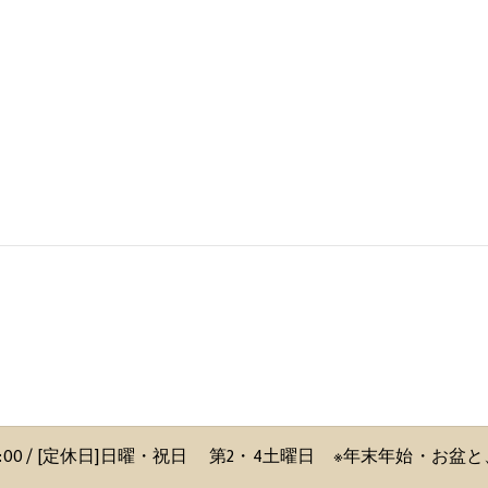
〜 18:00 / [定休日]日曜・祝日 第2・4土曜日 ※年末年始・お