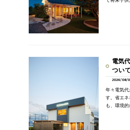
て将来子供
電気
つい
2024/08/0
年々電気代
す。省エネ
も、環境的