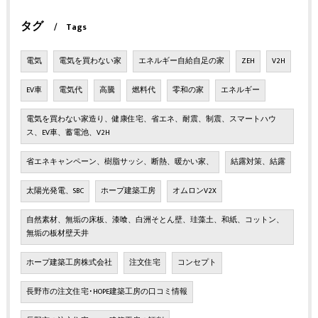
タグ
Tags
電気
電気を買わない家
エネルギー自給自足の家
ZEH
V2H
EV車
電気代
高騰
燃料代
零和の家
エネルギー
電気を買わない家造り、健康住宅、省エネ、耐震、制震、スマートハウ
ス、EV車、蓄電池、V2H
省エネキャンペーン、樹脂サッシ、断熱、暖かい家、
結露対策、結露
太陽光発電、SBC
ホープ建築工房
オムロンV2X
自然素材、無垢の床板、漆喰、白洲そとん壁、珪藻土、和紙、コットン、
無垢の板材壁天井
ホープ建築工房株式会社
注文住宅
コンセプト
長野市の注文住宅･HOPE建築工房の口コミ情報